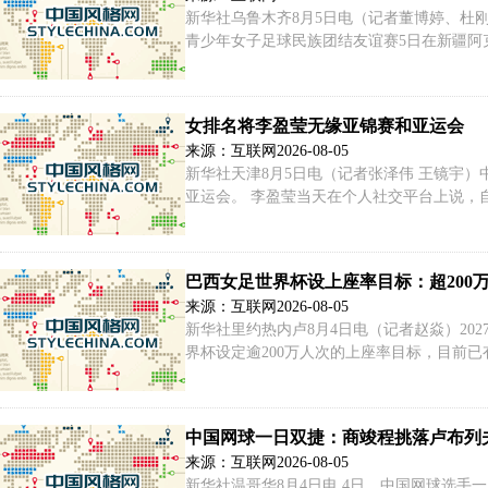
新华社乌鲁木齐8月5日电（记者董博婷、杜刚
青少年女子足球民族团结友谊赛5日在新疆阿克
的在校学生。5天赛期里，各族少女将心手相
女排名将李盈莹无缘亚锦赛和亚运会
来源：互联网
2026-08-05
新华社天津8月5日电（记者张泽伟 王镜宇
亚运会。 李盈莹当天在个人社交平台上说，
估，确定无缘本届亚锦赛与亚运会”。 不能
康复，一步一步调整状态。
巴西女足世界杯设上座率目标：超200
来源：互联网
2026-08-05
新华社里约热内卢8月4日电（记者赵焱）20
界杯设定逾200万人次的上座率目标，目前已
足世界杯已经开始”的讨论会。他表示，据组
来自其他国家或地区。
中国网球一日双捷：商竣程挑落卢布列夫
来源：互联网
2026-08-05
新华社温哥华8月4日电 4日，中国网球选手