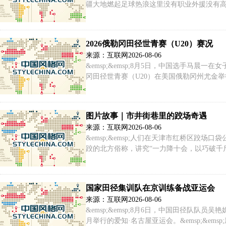
疆大地燃起足球热浪这里没有职业外援没有
图、汪清……八县市因足球而聚八支参赛球队
2026俄勒冈田径世青赛（U20）赛况
来源：互联网
2026-08-06
&emsp;&emsp;8月5日，中国选手马晨一在女
冈田径世青赛（U20）在美国俄勒冈州尤金举行。&e
铁饼资格赛中以57.72米的成绩晋级。
图片故事｜市井街巷里的跤场奇遇
来源：互联网
2026-08-06
&emsp;&emsp;人们在天津市红桥区跤场口
跤的北方俗称，讲究“一力降十会，以巧破千
区芥园街道的一处居民楼间空地，一处跤场口
国家田径集训队在京训练备战亚运会
来源：互联网
2026-08-06
&emsp;&emsp;8月6日，中国田径队队员
月举行的爱知·名古屋亚运会。&emsp;&ems