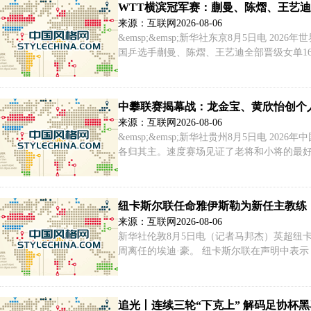
WTT横滨冠军赛：蒯曼、陈熠、王艺迪
来源：互联网
2026-08-06
&emsp;&emsp;新华社东京8月5日电 
国乒选手蒯曼、陈熠、王艺迪全部晋级女单16强
号&emsp;&emsp;当日比赛，蒯曼开场迅速进
中攀联赛揭幕战：龙金宝、黄欣怡创个
来源：互联网
2026-08-06
&emsp;&emsp;新华社贵州8月5日电 
各归其主。速度赛场见证了老将和小将的最好成绩
标攀岩世界杯赛制，每站仅设速度、难度或者
手参赛。
纽卡斯尔联任命雅伊斯勒为新任主教练
来源：互联网
2026-08-06
新华社伦敦8月5日电（记者马邦杰）英超纽
周离任的埃迪·豪。 纽卡斯尔联在声明中表示
相信他将带领球队开启新的发展阶段。 雅伊
追光丨连续三轮“下克上” 解码足协杯