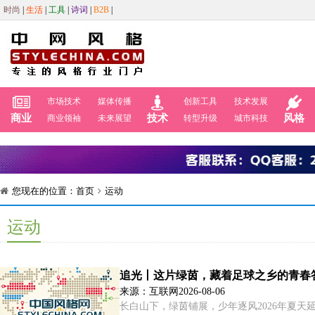
时尚
|
生活
|
工具
|
诗词
|
B2B
|
市场技术
媒体传播
创新工具
技术发展
商业
技术
风格
商业领袖
未来展望
转型升级
城市科技
您现在的位置：
首页
运动
运动
追光丨这片绿茵，藏着足球之乡的青春
来源：互联网
2026-08-06
长白山下，绿茵铺展，少年逐风2026年夏