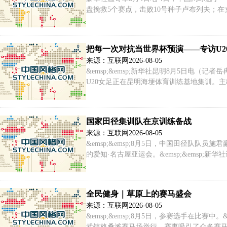
盘挽救5个赛点，击败10号种子卢布列夫；在
的“退赛礼”。 当天，面对世界排名第16位的
把每一次对抗当世界杯预演——专访U2
来源：互联网
2026-08-05
&emsp;&emsp;新华社昆明8月5日电（
U20女足正在昆明海埂体育训练基地集训。
国家田径集训队在京训练备战
来源：互联网
2026-08-05
&emsp;&emsp;8月5日，中国田径队队员
的爱知·名古屋亚运会。&emsp;&emsp;新华
&emsp;&emsp;近日，国家田径集训队在
全民健身｜草原上的赛马盛会
来源：互联网
2026-08-05
&emsp;&emsp;8月5日，参赛选手在比赛
武镇格桑滩赛马场举行，赛事吸引了众多赛马骑手和爱