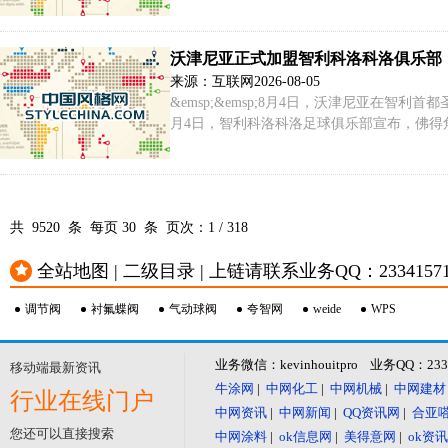
有连续参赛的“老面孔”，也有首次亮相的“
学校代表队。
沃津尼亚正式加盟智利科洛科洛俱乐部
来源：互联网
2026-08-05
&emsp;&emsp;8月4日，沃津尼亚在智利首
月4日，智利科洛科洛足球俱乐部宣布，佛得
亚作为佛得角队主力门将表现出色。&emsp;&e
共 9520 条 每页
30
条 页次：
1
/
318
全站地图 | 二级目录 | 上链请联系业务QQ：23341571 或
调节阀
衬氟蝶阀
气动球阀
夸智网
weide
WPS
业务微信：kevinhouitpro 业务QQ：23
移动端最新资讯
牛涂网
|
中网化工
|
中网机械
|
中网建材
行业在线门户
中网资讯
|
中网新闻
|
QQ资讯网
|
合亚
您还可以直接搜索
中网涂料
|
ok信息网
|
美得意网
|
ok资