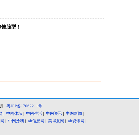
修饰脸型！
明
|
粤ICP备17062211号
网
|
中网体坛
|
中网生活
|
中网资讯
|
中网新闻
|
技网
|
中网涂料
|
ok信息网
|
美得意网
|
ok资讯网
|