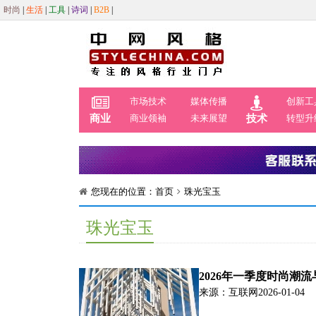
时尚
|
生活
|
工具
|
诗词
|
B2B
|
市场技术
媒体传播
创新工
商业
商业领袖
未来展望
技术
转型升
您现在的位置：
首页
珠光宝玉
珠光宝玉
2026年一季度时尚潮
来源：互联网
2026-01-04