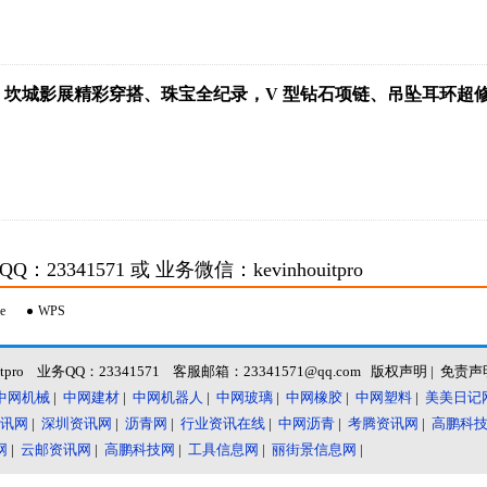
022 坎城影展精彩穿搭、珠宝全纪录，V 型钻石项链、吊坠耳环超
3341571 或 业务微信：kevinhouitpro
e
WPS
itpro 业务QQ：23341571 客服邮箱：23341571@qq.com
版权声明
|
免责声
中网机械
|
中网建材
|
中网机器人
|
中网玻璃
|
中网橡胶
|
中网塑料
|
美美日记
讯网
|
深圳资讯网
|
沥青网
|
行业资讯在线
|
中网沥青
|
考腾资讯网
|
高鹏科
网
|
云邮资讯网
|
高鹏科技网
|
工具信息网
|
丽街景信息网
|