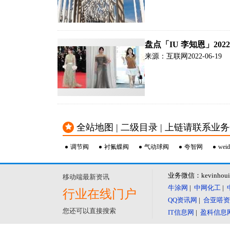
盘点「IU 李知恩」2
来源：互联网
2022-06-19
全站地图 | 二级目录 | 上链请联系业务QQ：2
调节阀
衬氟蝶阀
气动球阀
夸智网
weid
业务微信：kevinhou
移动端最新资讯
牛涂网
|
中网化工
|
行业在线门户
QQ资讯网
|
合亚嗒资
您还可以直接搜索
IT信息网
|
盈科信息