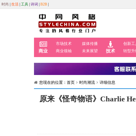
时尚
|
生活
|
工具
|
诗词
|
B2B
|
市场技术
媒体传播
创新工
商业
商业领袖
未来展望
技术
转型升
您现在的位置：
首页
时尚潮流
详细信息
原来《怪奇物语》Charlie H