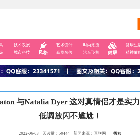
具
技术发展
艺术设计
时尚潮流
健康生
级
城市科技
风格
豪华奢侈
汽车飞机
健康
精神健
eaton 与Natalia Dyer 这对真情侣
低调放闪不尴尬！
2022-06-03 阅读量：50444 新闻来源：互联网 |
投稿