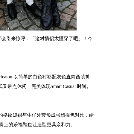
现身的打扮都会引来惊呼：「这对情侣太懂穿了吧」！今
 Heaton 以简单的白色衬衫配灰色直筒西装裤
点休闲，完美体现Smart Casual 时尚。
ia Dyer 的格纹短裙与牛仔外套形成强烈撞色对比，给
性感，脚上的乐福鞋也让造型更具亲和力。