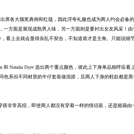
er 身为演员时常要出席各大颁奖典例和红毯，因此浮夸礼服也成为两人约会必备的
一方面是展现成熟男人味，另一方面则是要衬出女友风采！由于 Nat
身，看上去就会显得杂乱不契合，不知道谁才是主角。只能说细
on 和 Natalia Dyer 选出两个重点颜色，彼此上下身单品相呼应看上去
yer 则以同色系但不同材质的牛仔套装做混搭，且两人下身的鞋款
lia Dyer的情侣穿搭非常高招，即使两人都没有穿着一样的情侣装，还