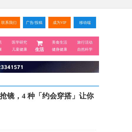
联系我们
广告/投稿
成为VIP
移动端
活
医学研究
美食生活
旅行活动
康
儿童健康
生活
健身健康
自然科学
才是实力抢镜，4 种「约会穿搭」让你