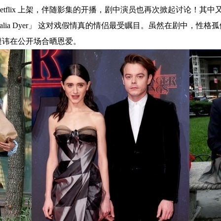
x 上架，伴随影集的开播，剧中演员也再次掀起讨论！其中又以饰演Will 
 的「Natalia Dyer」 这对戏假情真的情侣最受瞩目。虽然在剧中，性格孤僻
避讳在公开场合晒恩爱。