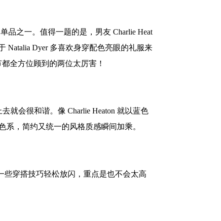
单品之一。值得一题的是，男友 Charlie Heat
alia Dyer 多喜欢身穿配色亮眼的礼服来
节都全方位顾到的两位太厉害！
就会很和谐。像 Charlie Heaton 就以蓝色
都是黑色系，简约又统一的风格质感瞬间加乘。
是能藉由一些穿搭技巧轻松放闪，重点是也不会太高