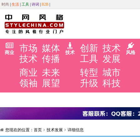
时尚
|
生活
|
工具
|
诗词
|
B2B
|
市场
媒体
创新
技术
商业
技术
风格
技术
传播
工具
发展
商业
未来
转型
城市
领袖
展望
升级
科技
您现在的位置：
首页
技术发展
详细信息