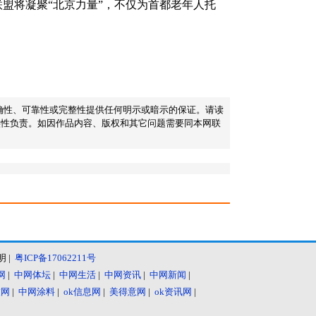
盟将凝聚“北京力量”，不仅为首都老年人托
的准确性、可靠性或完整性提供任何明示或暗示的保证。请读
实性负责。如因作品内容、版权和其它问题需要同本网联
明
|
粤ICP备17062211号
网
|
中网体坛
|
中网生活
|
中网资讯
|
中网新闻
|
技网
|
中网涂料
|
ok信息网
|
美得意网
|
ok资讯网
|