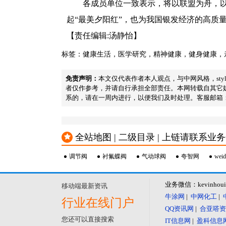
各成员单位一致表示，将以联盟为舟，以
起“最美夕阳红”，也为我国银发经济的高质
【责任编辑:汤静怡】
标签：
健康生活
，
医学研究
，
精神健康
，
健身健康
，
免责声明：
本文仅代表作者本人观点，与中网风格，sty
者仅作参考，并请自行承担全部责任。本网转载自其它
系的，请在一周内进行，以便我们及时处理。客服邮箱：2334157
全站地图 | 二级目录 | 上链请联系业务QQ：2
调节阀
衬氟蝶阀
气动球阀
夸智网
weid
业务微信：kevinhou
移动端最新资讯
牛涂网
|
中网化工
|
行业在线门户
QQ资讯网
|
合亚嗒资
您还可以直接搜索
IT信息网
|
盈科信息