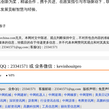
创新为桨，精诚合作，携手共进。在政策指引与市场驱动下，联
量发展贡献智慧与经验。
亲子
lechina.com无关。本网对文中陈述、观点判断保持中立，不对所包含内容
媒体的信息，转载目的在于传递更多信息，并不代表本网赞同其观点和对其真
1@qq.com | 客服QQ：23341571
3341571 或 业务微信：kevinhouitpro
e
WPS
itpro 业务QQ：23341571 客服邮箱：23341571@qq.com
版权声明
|
免责声
中网机械
|
中网建材
|
中网机器人
|
中网玻璃
|
中网橡胶
|
中网塑料
|
美美日记
讯网
|
深圳资讯网
|
沥青网
|
行业资讯在线
|
中网沥青
|
考腾资讯网
|
高鹏科
网
|
云邮资讯网
|
高鹏科技网
|
工具信息网
|
丽街景信息网
|