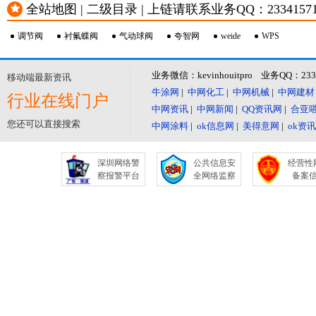
全站地图 | 二级目录 | 上链请联系业务QQ：23341571 或
调节阀
衬氟蝶阀
气动球阀
夸智网
weide
WPS
业务微信：kevinhouitpro 业务QQ：23
移动端最新资讯
牛涂网
|
中网化工
|
中网机械
|
中网建材
行业在线门户
中网资讯
|
中网新闻
|
QQ资讯网
|
合亚
您还可以直接搜索
中网涂料
|
ok信息网
|
美得意网
|
ok资
深圳网络警
公共信息安
经营性
察报警平台
全网络监察
备案