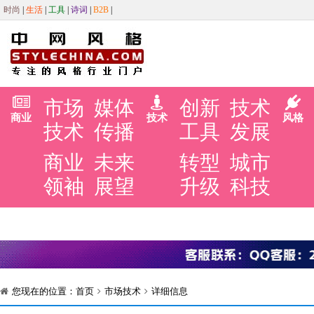
时尚
|
生活
|
工具
|
诗词
|
B2B
|
市场
媒体
创新
技术
商业
技术
风格
技术
传播
工具
发展
商业
未来
转型
城市
领袖
展望
升级
科技
您现在的位置：
首页
市场技术
详细信息